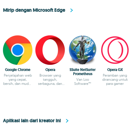
Mirip dengan Microsoft Edge
Google Chrome
Opera
SSuite NetSurfer
Opera GX
Prometheus
Penjelajahan web
Browser yang
Peramban yang
yang cepat,
tangguh,
Van Loo
dirancang untuk
bersih, dan mudah
serbaguna, dan
Software™
para gamer
berkat Google.
dapat disesuaikan
Aplikasi lain dari kreator ini