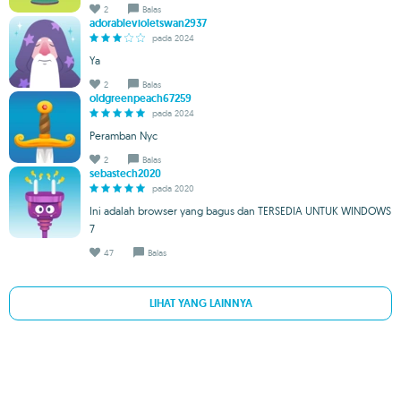
2
Balas
adorablevioletswan2937
pada 2024
Ya
2
Balas
oldgreenpeach67259
pada 2024
Peramban Nyc
2
Balas
sebastech2020
pada 2020
Ini adalah browser yang bagus dan TERSEDIA UNTUK WINDOWS
7
47
Balas
LIHAT YANG LAINNYA