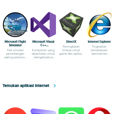
Microsoft Flight
Microsoft Visual
DirectX
Internet Explorer
Simulator
C++
Peningkatan
Tingkatkan
Redistributable
Alat simulasi
Komponen yang
kinerja untuk
kemampuan
penerbangan
diperlukan untuk
game dan aplikasi
berinternet
paling prestisius
mengeksekusi
multimedia
dengan IE versi
sepanjang masa
aplikasi C
baru
Temukan aplikasi Internet