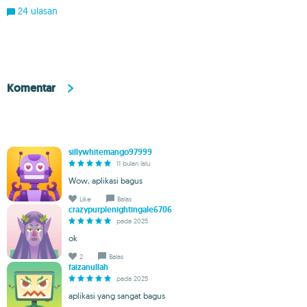
24 ulasan
Komentar
sillywhitemango97999
11 bulan lalu
Wow, aplikasi bagus
Like
Balas
crazypurplenightingale6706
pada 2025
ok
2
Balas
faizanullah
pada 2025
aplikasi yang sangat bagus