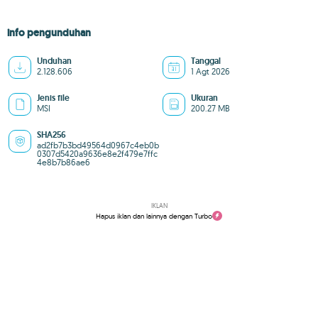
info pengunduhan
Unduhan
Tanggal
2.128.606
1 Agt 2026
Jenis file
Ukuran
MSI
200.27 MB
SHA256
ad2fb7b3bd49564d0967c4eb0b
0307d5420a9636e8e2f479e7ffc
4e8b7b86ae6
IKLAN
Hapus iklan dan lainnya dengan Turbo