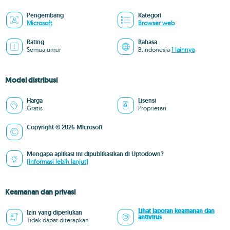
Pengembang
Kategori
Microsoft
Browser web
Rating
Bahasa
Semua umur
B.Indonesia
1 lainnya
Model distribusi
Harga
Lisensi
Gratis
Proprietari
Copyright © 2026 Microsoft
Mengapa aplikasi ini dipublikasikan di Uptodown?
(Informasi lebih lanjut)
Keamanan dan privasi
Lihat laporan keamanan dan
Izin yang diperlukan
antivirus
Tidak dapat diterapkan