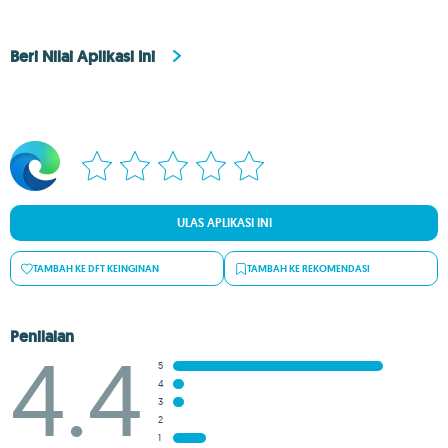
Beri Nilai Aplikasi Ini
ULAS APLIKASI INI
TAMBAH KE DFT KEINGINAN
TAMBAH KE REKOMENDASI
Penilaian
4.4
5
4
3
2
1