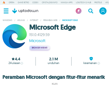
OPERA
GAME RETRO
CODEX
CRYSTALDISKINFO
MANGA APPS
LOGITECH G HUB
PROTEUS
APL
WINDOWS
/
APLIKASI
/
INTERNET
/
PERAMBAN WEB
/
MICROSOFT EDGE
Microsoft Edge
151.0.4129.59
Microsoft
BROWSER WEB
#3
4.4
2.1 M
24
ulasan
unduhan
keamanan
Peramban Microsoft dengan fitur-fitur menarik
IKLAN