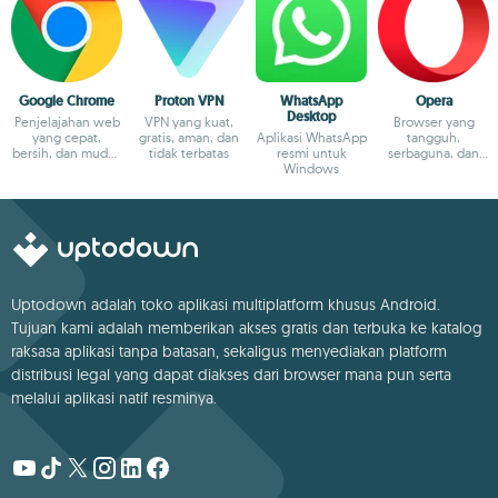
Google Chrome
Proton VPN
WhatsApp
Opera
Desktop
Penjelajahan web
VPN yang kuat,
Browser yang
yang cepat,
gratis, aman, dan
Aplikasi WhatsApp
tangguh,
bersih, dan mudah
tidak terbatas
resmi untuk
serbaguna, dan
berkat Google.
Windows
dapat disesuaikan
Uptodown adalah toko aplikasi multiplatform khusus Android.
Tujuan kami adalah memberikan akses gratis dan terbuka ke katalog
raksasa aplikasi tanpa batasan, sekaligus menyediakan platform
distribusi legal yang dapat diakses dari browser mana pun serta
melalui aplikasi natif resminya.